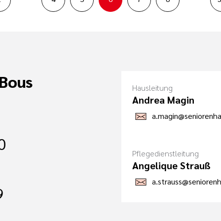
 Bous
Hausleitung
Andrea Magin
a.magin@seniorenha
0
Pflegedienstleitung
Angelique Strauß
a.strauss@senioren
9