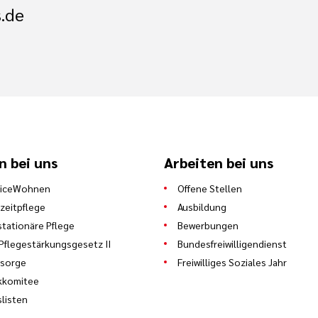
.de
n bei uns
Arbeiten bei uns
viceWohnen
Offene Stellen
zeitpflege
Ausbildung
stationäre Pflege
Bewerbungen
Pflegestärkungsgesetz II
Bundesfreiwilligendienst
lsorge
Freiwilliges Soziales Jahr
kkomitee
slisten