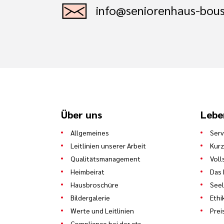
info@seniorenhaus-bous
Über uns
Lebe
Allgemeines
Ser
Leitlinien unserer Arbeit
Kurz
Qualitätsmanagement
Voll
Heimbeirat
Das 
Hausbroschüre
See
Bildergalerie
Ethi
Werte und Leitlinien
Prei
Compliance bei der cts