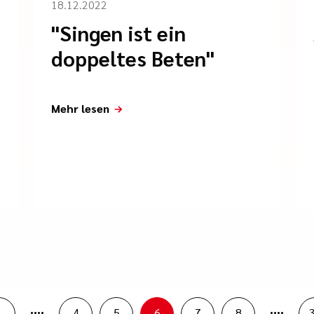
18.12.2022
"Singen ist ein
doppeltes Beten"
Mehr lesen
....
....
1
4
5
6
7
8