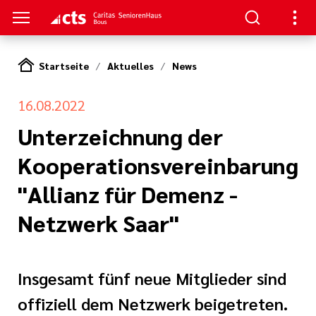
Startseite
Aktuelles
News
S
16.08.2022
en
en
Unterzeichnung der
Kooperationsvereinbarung
serer Arbeit
ge
"Allianz für Demenz -
nagement
e Pflege
Netzwerk Saar"
rkungsgesetz II
ligendienst
Insgesamt fünf neue Mitglieder sind
re
oziales Jahr
offiziell dem Netzwerk beigetreten.