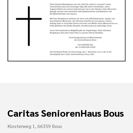
tlinien
i der cts
Caritas SeniorenHaus Bous
Klosterweg 1, 66359 Bous