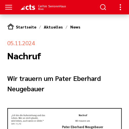
Startseite
Aktuelles
News
S
05.11.2024
en
en
Nachruf
serer Arbeit
ge
Wir trauern um Pater Eberhard
nagement
e Pflege
Neugebauer
rkungsgesetz II
ligendienst
re
oziales Jahr