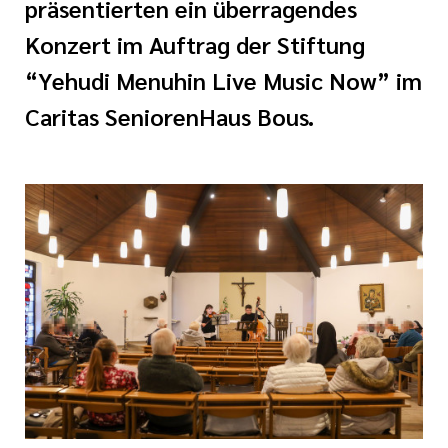
präsentierten ein überragendes
Konzert im Auftrag der Stiftung
tlinien
“Yehudi Menuhin Live Music Now” im
Caritas SeniorenHaus Bous.
i der cts