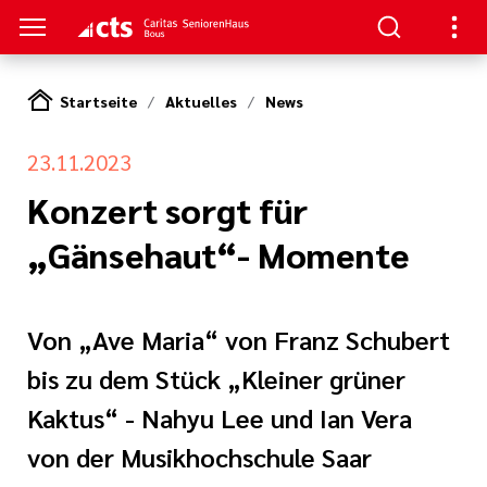
Startseite
Aktuelles
News
S
23.11.2023
en
en
Konzert sorgt für
„Gänsehaut“- Momente
serer Arbeit
ge
nagement
e Pflege
Von „Ave Maria“ von Franz Schubert
bis zu dem Stück „Kleiner grüner
rkungsgesetz II
ligendienst
Kaktus“ - Nahyu Lee und Ian Vera
re
oziales Jahr
von der Musikhochschule Saar