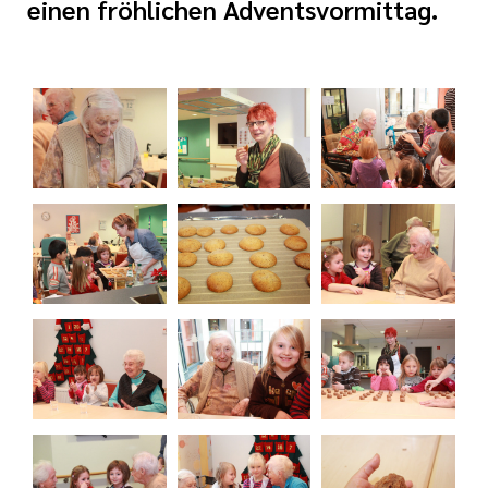
einen fröhlichen Adventsvormittag.
tlinien
i der cts