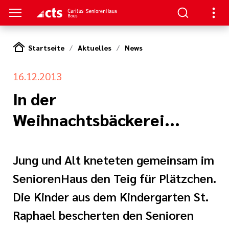
Startseite
Aktuelles
News
S
16.12.2013
en
en
In der
Weihnachtsbäckerei...
serer Arbeit
ge
nagement
e Pflege
Jung und Alt kneteten gemeinsam im
SeniorenHaus den Teig für Plätzchen.
rkungsgesetz II
ligendienst
Die Kinder aus dem Kindergarten St.
re
oziales Jahr
Raphael bescherten den Senioren